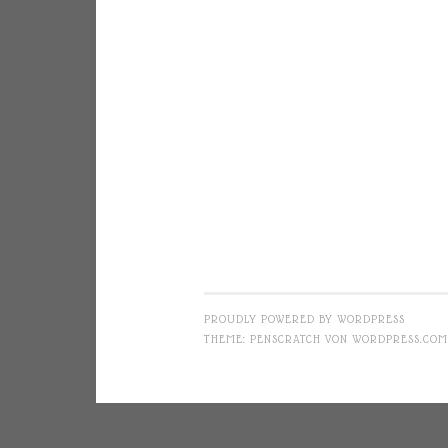
PROUDLY POWERED BY WORDPRESS
THEME: PENSCRATCH VON
WORDPRESS.COM