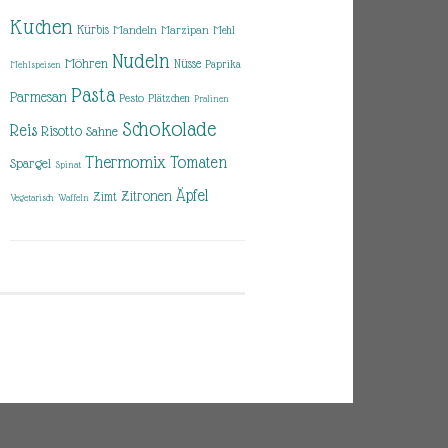
Kuchen
Kürbis
Mandeln
Marzipan
Mehl
Nudeln
Möhren
Nüsse
Paprika
Mehlspeisen
Pasta
Parmesan
Pesto
Plätzchen
Pralinen
Schokolade
Reis
Risotto
Sahne
Thermomix
Tomaten
Spargel
Spinat
Äpfel
Zitronen
Zimt
Vegetarisch
Waffeln