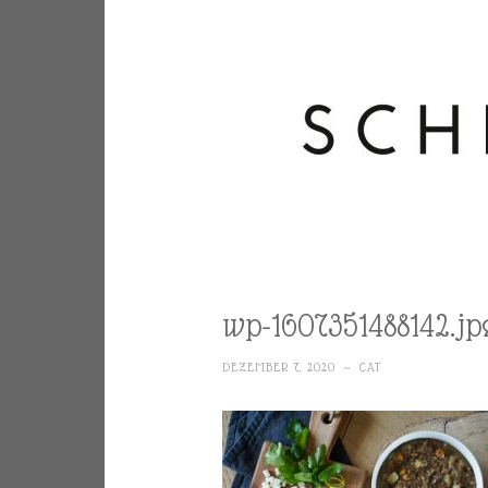
wp-1607351488142.jp
DEZEMBER 7, 2020
~
CAT