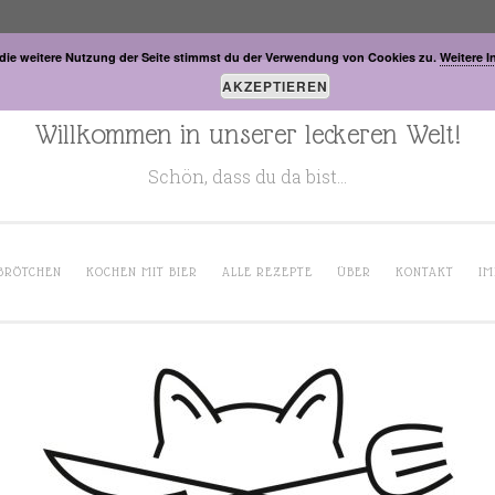
die weitere Nutzung der Seite stimmst du der Verwendung von Cookies zu.
Weitere I
AKZEPTIEREN
Willkommen in unserer leckeren Welt!
Schön, dass du da bist…
BRÖTCHEN
KOCHEN MIT BIER
ALLE REZEPTE
ÜBER
KONTAKT
IM