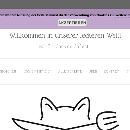
die weitere Nutzung der Seite stimmst du der Verwendung von Cookies zu.
Weitere I
AKZEPTIEREN
Willkommen in unserer leckeren Welt!
Schön, dass du da bist…
BRÖTCHEN
KOCHEN MIT BIER
ALLE REZEPTE
ÜBER
KONTAKT
IM