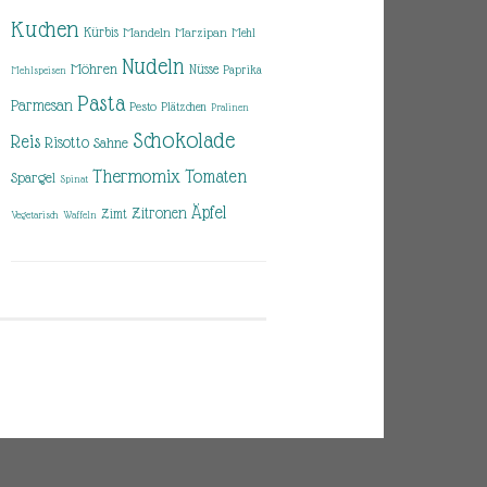
Kuchen
Kürbis
Mandeln
Marzipan
Mehl
Nudeln
Möhren
Nüsse
Paprika
Mehlspeisen
Pasta
Parmesan
Pesto
Plätzchen
Pralinen
Schokolade
Reis
Risotto
Sahne
Thermomix
Tomaten
Spargel
Spinat
Äpfel
Zitronen
Zimt
Vegetarisch
Waffeln