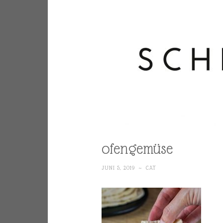
ofengemüse
JUNI 5, 2019
~
CAT