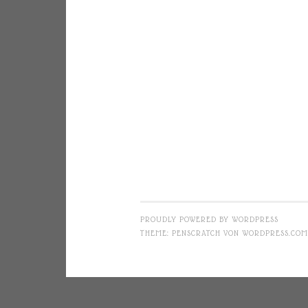
PROUDLY POWERED BY WORDPRESS
THEME: PENSCRATCH VON
WORDPRESS.COM