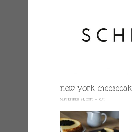
new york cheesecak
SEPTEMBER 24, 2017
~
CAT