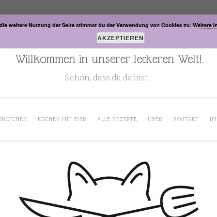
die weitere Nutzung der Seite stimmst du der Verwendung von Cookies zu.
Weitere I
AKZEPTIEREN
Willkommen in unserer leckeren Welt!
Schön, dass du da bist…
BRÖTCHEN
KOCHEN MIT BIER
ALLE REZEPTE
ÜBER
KONTAKT
IM