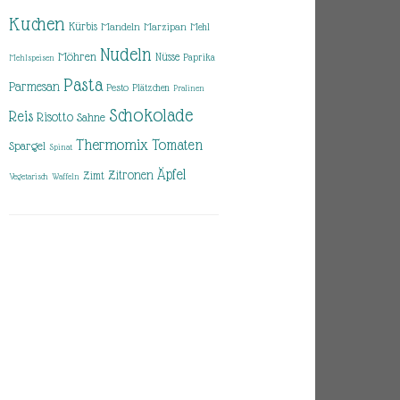
Kuchen
Kürbis
Mandeln
Marzipan
Mehl
Nudeln
Möhren
Nüsse
Paprika
Mehlspeisen
Pasta
Parmesan
Pesto
Plätzchen
Pralinen
Schokolade
Reis
Risotto
Sahne
Thermomix
Tomaten
Spargel
Spinat
Äpfel
Zitronen
Zimt
Vegetarisch
Waffeln