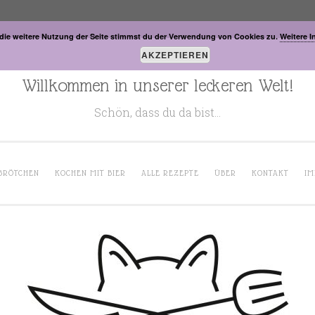
die weitere Nutzung der Seite stimmst du der Verwendung von Cookies zu.
Weitere I
AKZEPTIEREN
Willkommen in unserer leckeren Welt!
Schön, dass du da bist…
BRÖTCHEN
KOCHEN MIT BIER
ALLE REZEPTE
ÜBER
KONTAKT
IM