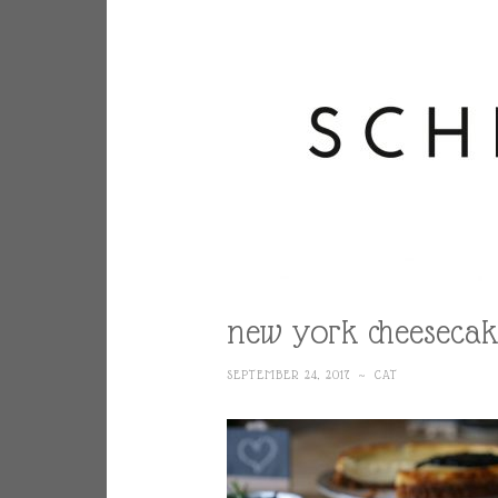
new york cheesecak
SEPTEMBER 24, 2017
~
CAT