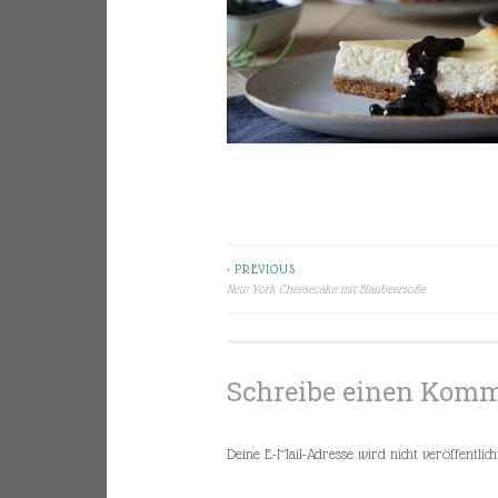
< PREVIOUS
Beitragsnavigation
New York Cheesecake mit Blaubeersoße
Schreibe einen Kom
Deine E-Mail-Adresse wird nicht veröffentlicht