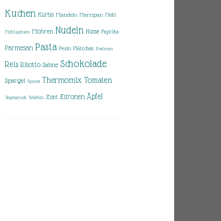
Kuchen
Kürbis
Mandeln
Marzipan
Mehl
Nudeln
Möhren
Nüsse
Paprika
Mehlspeisen
Pasta
Parmesan
Pesto
Plätzchen
Pralinen
Schokolade
Reis
Risotto
Sahne
Thermomix
Tomaten
Spargel
Spinat
Äpfel
Zitronen
Zimt
Vegetarisch
Waffeln