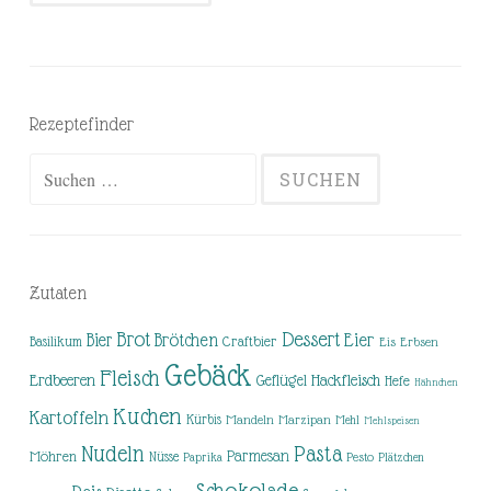
Rezeptefinder
Suchen
nach:
Zutaten
Brot
Dessert
Brötchen
Eier
Bier
Basilikum
Craftbier
Eis
Erbsen
Gebäck
Fleisch
Erdbeeren
Hackfleisch
Geflügel
Hefe
Hähnchen
Kuchen
Kartoffeln
Kürbis
Mandeln
Marzipan
Mehl
Mehlspeisen
Nudeln
Pasta
Parmesan
Möhren
Nüsse
Pesto
Paprika
Plätzchen