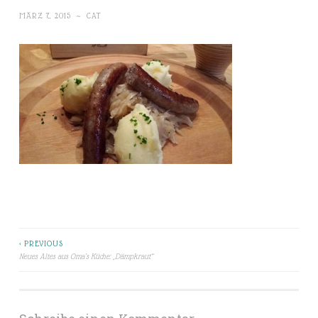
MÄRZ 7, 2015
~
CAT
< PREVIOUS
Beitragsnavigation
Neues Altes aus Oma’s Küche: „Dämpkraut“