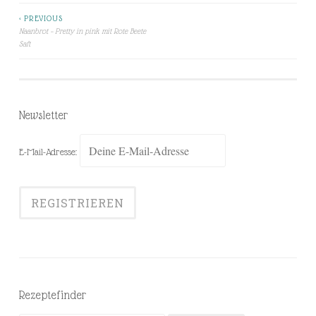
< PREVIOUS
Beitragsnavigation
Naanbrot – Pretty in pink mit Rote Beete
Saft
Newsletter
E-Mail-Adresse:
Rezeptefinder