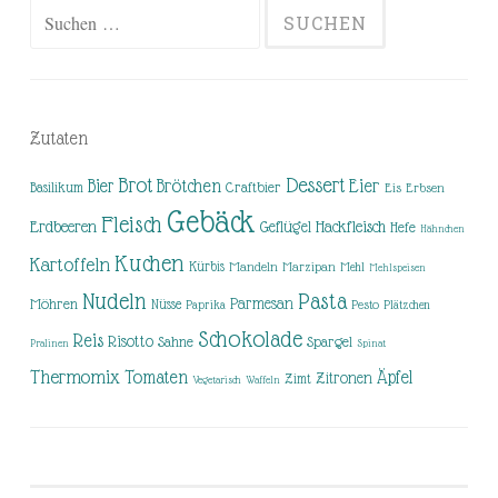
Suchen
nach:
Zutaten
Brot
Dessert
Brötchen
Eier
Bier
Basilikum
Craftbier
Eis
Erbsen
Gebäck
Fleisch
Erdbeeren
Hackfleisch
Geflügel
Hefe
Hähnchen
Kuchen
Kartoffeln
Kürbis
Mandeln
Marzipan
Mehl
Mehlspeisen
Nudeln
Pasta
Parmesan
Möhren
Nüsse
Pesto
Paprika
Plätzchen
Schokolade
Reis
Risotto
Sahne
Spargel
Pralinen
Spinat
Thermomix
Tomaten
Äpfel
Zitronen
Zimt
Vegetarisch
Waffeln