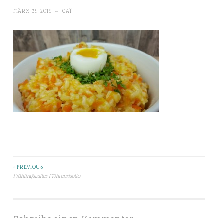
MÄRZ 28, 2016
~
CAT
< PREVIOUS
Beitragsnavigation
Frühlingshaftes Möhrenrisotto