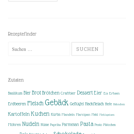
Rezeptefinder
Suchen
nach:
Zutaten
Brot
Dessert
Brötchen
Eier
Bier
Basilikum
Craftbier
Eis
Erbsen
Gebäck
Fleisch
Erdbeeren
Hackfleisch
Geflügel
Hefe
Hähnchen
Kuchen
Kartoffeln
Kürbis
Mandeln
Marzipan
Mehl
Mehlspeisen
Nudeln
Pasta
Parmesan
Möhren
Nüsse
Pesto
Paprika
Plätzchen