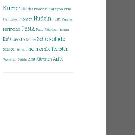
Kuchen
Kürbis
Mandeln
Marzipan
Mehl
Nudeln
Möhren
Nüsse
Paprika
Mehlspeisen
Pasta
Parmesan
Pesto
Plätzchen
Pralinen
Schokolade
Reis
Risotto
Sahne
Thermomix
Tomaten
Spargel
Spinat
Äpfel
Zitronen
Zimt
Vegetarisch
Waffeln