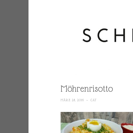
Möhrenrisotto
MÄRZ 28, 2016
~
CAT