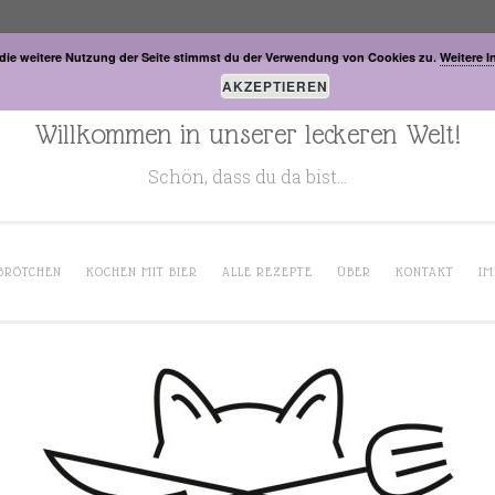
die weitere Nutzung der Seite stimmst du der Verwendung von Cookies zu.
Weitere I
AKZEPTIEREN
Willkommen in unserer leckeren Welt!
Schön, dass du da bist…
BRÖTCHEN
KOCHEN MIT BIER
ALLE REZEPTE
ÜBER
KONTAKT
IM