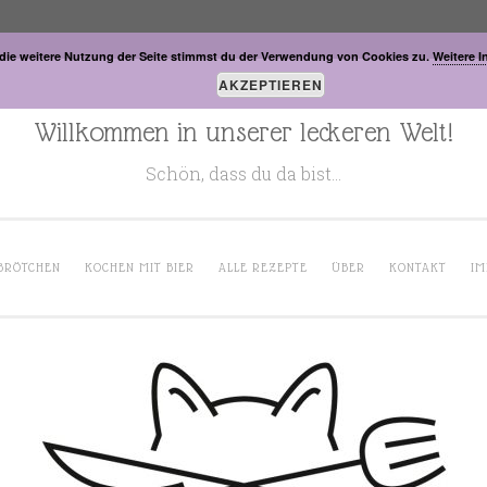
die weitere Nutzung der Seite stimmst du der Verwendung von Cookies zu.
Weitere I
AKZEPTIEREN
Willkommen in unserer leckeren Welt!
Schön, dass du da bist…
BRÖTCHEN
KOCHEN MIT BIER
ALLE REZEPTE
ÜBER
KONTAKT
IM