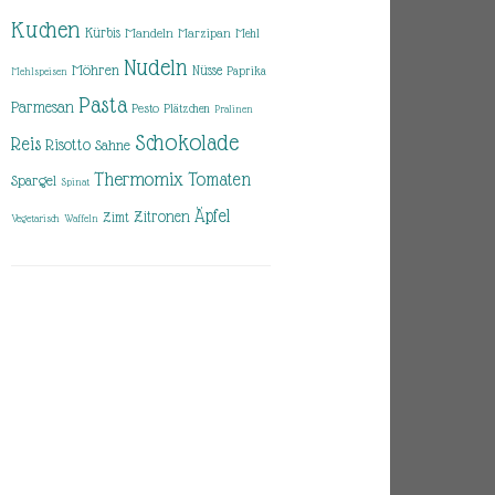
Kuchen
Kürbis
Mandeln
Marzipan
Mehl
Nudeln
Möhren
Nüsse
Paprika
Mehlspeisen
Pasta
Parmesan
Pesto
Plätzchen
Pralinen
Schokolade
Reis
Risotto
Sahne
Thermomix
Tomaten
Spargel
Spinat
Äpfel
Zitronen
Zimt
Vegetarisch
Waffeln