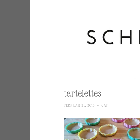
tartelettes
FEBRUAR 25, 2015
~
CAT