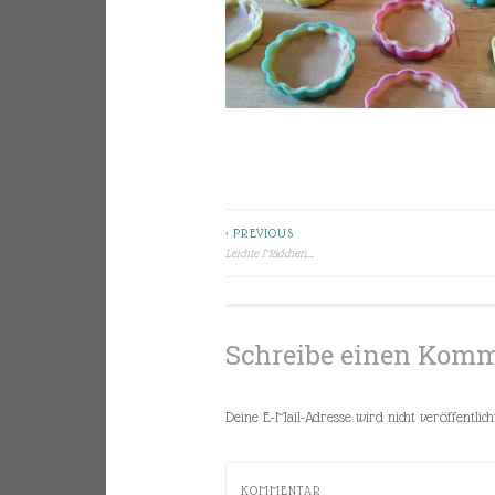
< PREVIOUS
Beitragsnavigation
Leichte Mädchen….
Schreibe einen Kom
Deine E-Mail-Adresse wird nicht veröffentlicht
KOMMENTAR