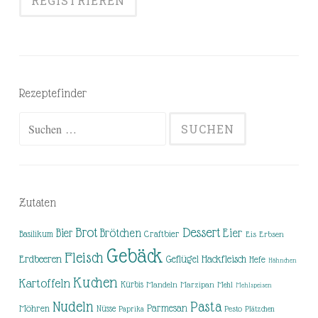
Rezeptefinder
Suchen
nach:
Zutaten
Brot
Dessert
Brötchen
Eier
Bier
Basilikum
Craftbier
Eis
Erbsen
Gebäck
Fleisch
Erdbeeren
Hackfleisch
Geflügel
Hefe
Hähnchen
Kuchen
Kartoffeln
Kürbis
Mandeln
Marzipan
Mehl
Mehlspeisen
Nudeln
Pasta
Parmesan
Möhren
Nüsse
Pesto
Paprika
Plätzchen