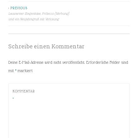
< PREVIOUS
Beitragsnavigation
Lauwarmer Ziegenkäse, PriSecco [Werbung]
und ein Neujahrsgruß mit Verlosung
Schreibe einen Kommentar
Deine E-Mail-Adresse wird nicht veröffentlicht.
Erforderliche Felder sind
mit
*
markiert
KOMMENTAR
*