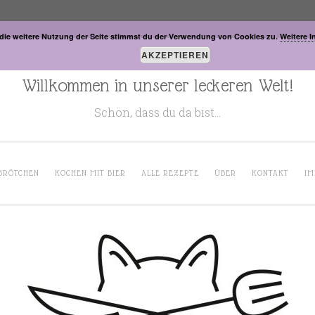
die weitere Nutzung der Seite stimmst du der Verwendung von Cookies zu.
Weitere I
AKZEPTIEREN
Willkommen in unserer leckeren Welt!
Schön, dass du da bist…
BRÖTCHEN
KOCHEN MIT BIER
ALLE REZEPTE
ÜBER
KONTAKT
IM