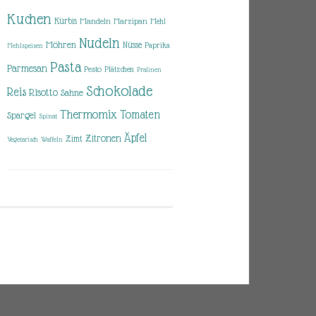
Kuchen
Kürbis
Mandeln
Marzipan
Mehl
Nudeln
Möhren
Nüsse
Paprika
Mehlspeisen
Pasta
Parmesan
Pesto
Plätzchen
Pralinen
Schokolade
Reis
Risotto
Sahne
Thermomix
Tomaten
Spargel
Spinat
Äpfel
Zitronen
Zimt
Vegetarisch
Waffeln