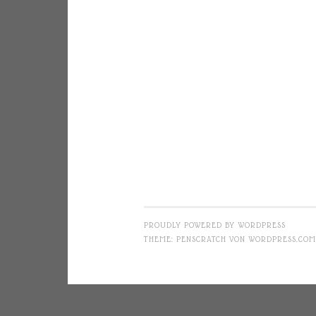
PROUDLY POWERED BY WORDPRESS
THEME: PENSCRATCH VON
WORDPRESS.COM