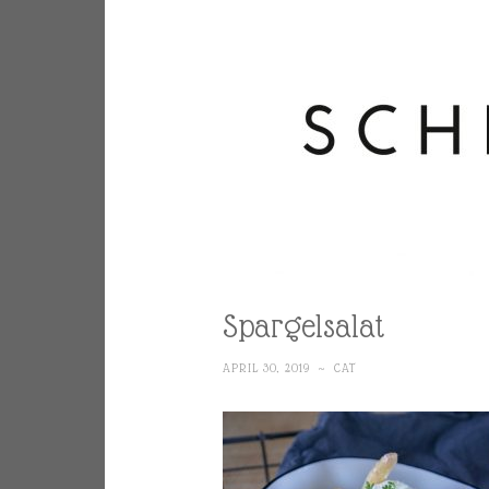
Spargelsalat
APRIL 30, 2019
~
CAT