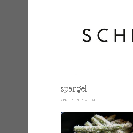
spargel
APRIL 21, 2017
~
CAT