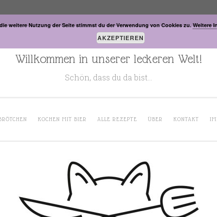
die weitere Nutzung der Seite stimmst du der Verwendung von Cookies zu.
Weitere I
AKZEPTIEREN
Willkommen in unserer leckeren Welt!
Schön, dass du da bist…
BRÖTCHEN
KOCHEN MIT BIER
ALLE REZEPTE
ÜBER
KONTAKT
IM