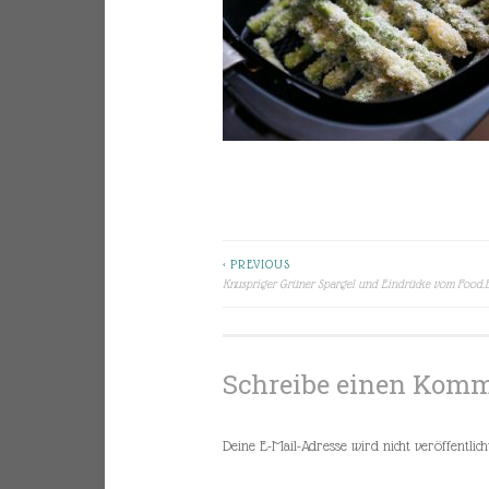
< PREVIOUS
Beitragsnavigation
Knuspriger Grüner Spargel und Eindrücke vom Food.B
Schreibe einen Kom
Deine E-Mail-Adresse wird nicht veröffentlicht