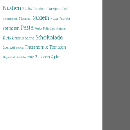
Kuchen
Kürbis
Mandeln
Marzipan
Mehl
Nudeln
Möhren
Nüsse
Paprika
Mehlspeisen
Pasta
Parmesan
Pesto
Plätzchen
Pralinen
Schokolade
Reis
Risotto
Sahne
Thermomix
Tomaten
Spargel
Spinat
Äpfel
Zitronen
Zimt
Vegetarisch
Waffeln