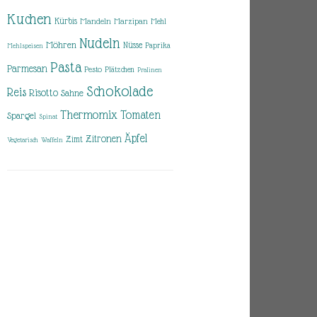
Kuchen
Kürbis
Mandeln
Marzipan
Mehl
Nudeln
Möhren
Nüsse
Paprika
Mehlspeisen
Pasta
Parmesan
Pesto
Plätzchen
Pralinen
Schokolade
Reis
Risotto
Sahne
Thermomix
Tomaten
Spargel
Spinat
Äpfel
Zitronen
Zimt
Vegetarisch
Waffeln