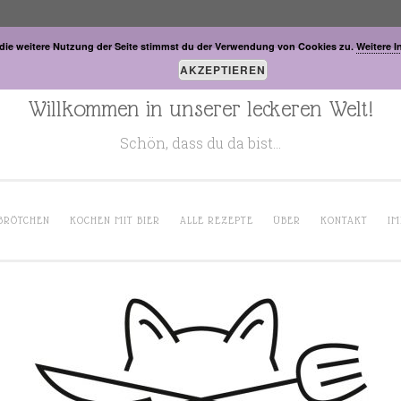
die weitere Nutzung der Seite stimmst du der Verwendung von Cookies zu.
Weitere I
AKZEPTIEREN
Willkommen in unserer leckeren Welt!
Schön, dass du da bist…
BRÖTCHEN
KOCHEN MIT BIER
ALLE REZEPTE
ÜBER
KONTAKT
IM