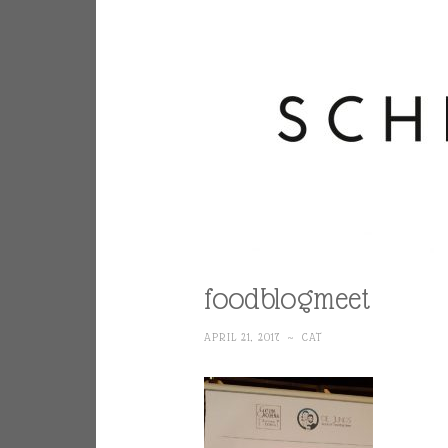
foodblogmeet
APRIL 21, 2017
~
CAT