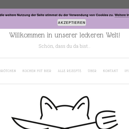
die weitere Nutzung der Seite stimmst du der Verwendung von Cookies zu.
Weitere I
AKZEPTIEREN
Willkommen in unserer leckeren Welt!
Schön, dass du da bist…
BRÖTCHEN
KOCHEN MIT BIER
ALLE REZEPTE
ÜBER
KONTAKT
IM