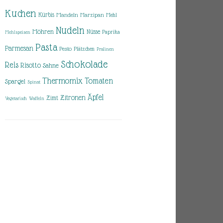
Kuchen
Kürbis
Mandeln
Marzipan
Mehl
Nudeln
Möhren
Nüsse
Paprika
Mehlspeisen
Pasta
Parmesan
Pesto
Plätzchen
Pralinen
Schokolade
Reis
Risotto
Sahne
Thermomix
Tomaten
Spargel
Spinat
Äpfel
Zitronen
Zimt
Vegetarisch
Waffeln