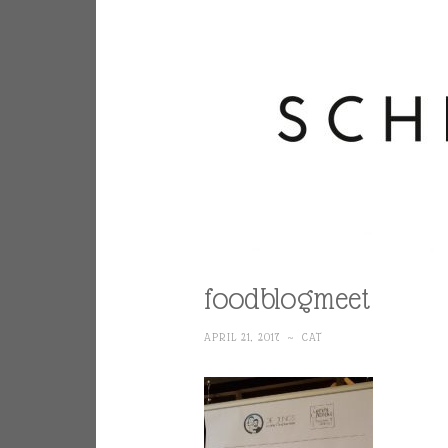
foodblogmeet
APRIL 21, 2017
~
CAT