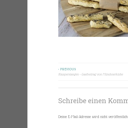
< PREVIOUS
Beitragsnavigation
Knusperstangen – Gastbeitrag von Münchnerküche
Schreibe einen Kom
Deine E-Mail-Adresse wird nicht veröffentlicht