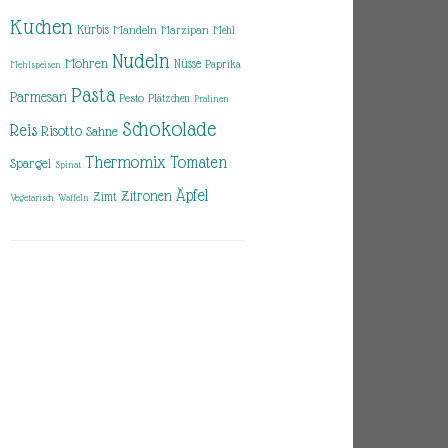
Kuchen
Kürbis
Mandeln
Marzipan
Mehl
Nudeln
Möhren
Nüsse
Paprika
Mehlspeisen
Pasta
Parmesan
Pesto
Plätzchen
Pralinen
Schokolade
Reis
Risotto
Sahne
Thermomix
Tomaten
Spargel
Spinat
Äpfel
Zitronen
Zimt
Vegetarisch
Waffeln