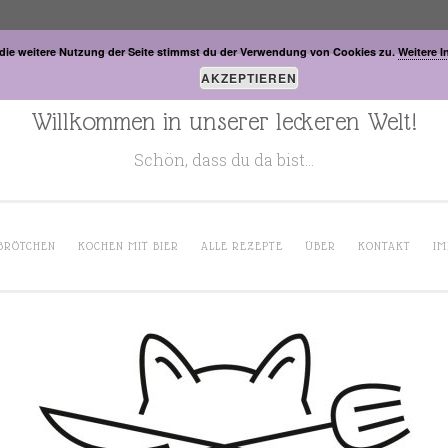
die weitere Nutzung der Seite stimmst du der Verwendung von Cookies zu.
Weitere I
AKZEPTIEREN
Willkommen in unserer leckeren Welt!
Schön, dass du da bist…
BRÖTCHEN
KOCHEN MIT BIER
ALLE REZEPTE
ÜBER
KONTAKT
IM