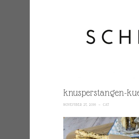
knusperstangen-kue
NOVEMBER 27, 2016
~
CAT