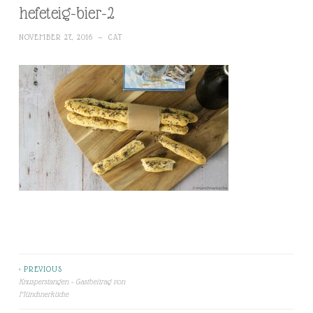
hefeteig-bier-2
NOVEMBER 27, 2016
~
CAT
< PREVIOUS
Beitragsnavigation
Knusperstangen – Gastbeitrag von
Münchnerküche