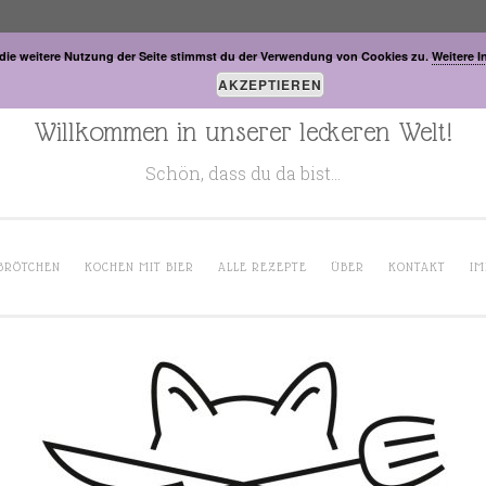
die weitere Nutzung der Seite stimmst du der Verwendung von Cookies zu.
Weitere I
AKZEPTIEREN
Willkommen in unserer leckeren Welt!
Schön, dass du da bist…
BRÖTCHEN
KOCHEN MIT BIER
ALLE REZEPTE
ÜBER
KONTAKT
IM