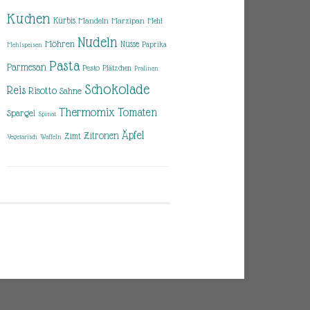
Kuchen
Kürbis
Mandeln
Marzipan
Mehl
Nudeln
Möhren
Nüsse
Paprika
Mehlspeisen
Pasta
Parmesan
Pesto
Plätzchen
Pralinen
Schokolade
Reis
Risotto
Sahne
Thermomix
Tomaten
Spargel
Spinat
Äpfel
Zitronen
Zimt
Vegetarisch
Waffeln