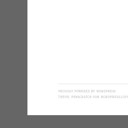
PROUDLY POWERED BY WORDPRESS
THEME: PENSCRATCH VON
WORDPRESS.COM