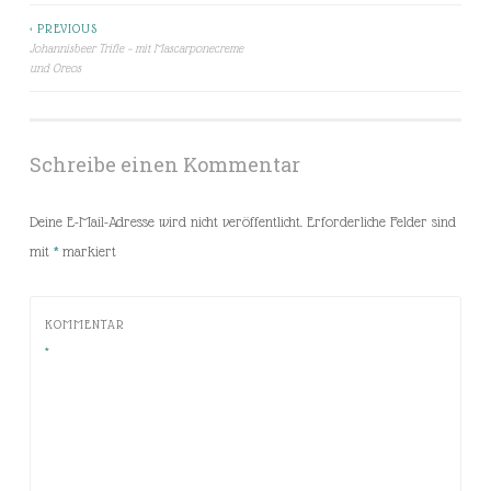
< PREVIOUS
Beitragsnavigation
Johannisbeer Trifle – mit Mascarponecreme
und Oreos
Schreibe einen Kommentar
Deine E-Mail-Adresse wird nicht veröffentlicht.
Erforderliche Felder sind
mit
*
markiert
KOMMENTAR
*