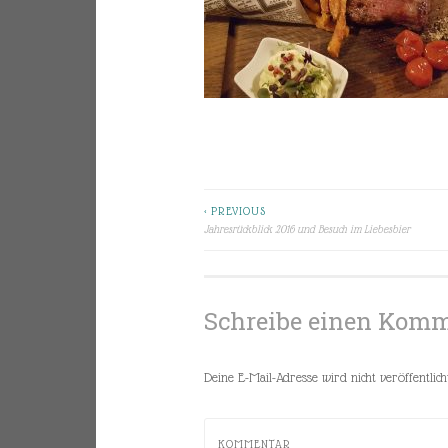
< PREVIOUS
Beitragsnavigation
Jahresrückblick 2016 und Besuch im Liebesbier
Schreibe einen Kom
Deine E-Mail-Adresse wird nicht veröffentlicht
KOMMENTAR