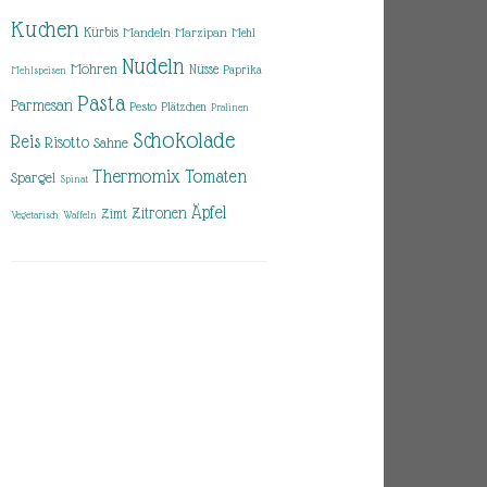
Kuchen
Kürbis
Mandeln
Marzipan
Mehl
Nudeln
Möhren
Nüsse
Paprika
Mehlspeisen
Pasta
Parmesan
Pesto
Plätzchen
Pralinen
Schokolade
Reis
Risotto
Sahne
Thermomix
Tomaten
Spargel
Spinat
Äpfel
Zitronen
Zimt
Vegetarisch
Waffeln