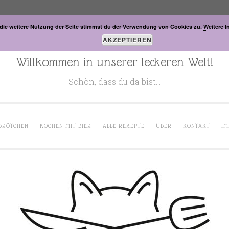
die weitere Nutzung der Seite stimmst du der Verwendung von Cookies zu.
Weitere I
AKZEPTIEREN
Willkommen in unserer leckeren Welt!
Schön, dass du da bist…
BRÖTCHEN
KOCHEN MIT BIER
ALLE REZEPTE
ÜBER
KONTAKT
IM