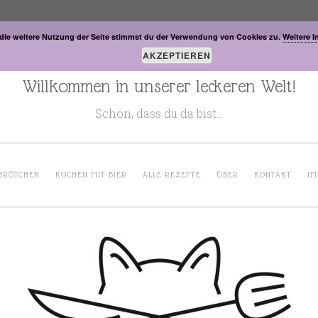
die weitere Nutzung der Seite stimmst du der Verwendung von Cookies zu.
Weitere I
AKZEPTIEREN
Willkommen in unserer leckeren Welt!
Schön, dass du da bist…
BRÖTCHEN
KOCHEN MIT BIER
ALLE REZEPTE
ÜBER
KONTAKT
IM