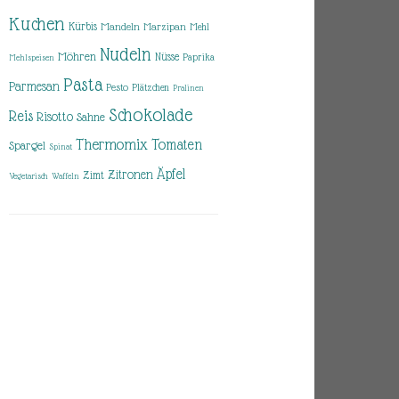
Kuchen
Kürbis
Mandeln
Marzipan
Mehl
Nudeln
Möhren
Nüsse
Paprika
Mehlspeisen
Pasta
Parmesan
Pesto
Plätzchen
Pralinen
Schokolade
Reis
Risotto
Sahne
Thermomix
Tomaten
Spargel
Spinat
Äpfel
Zitronen
Zimt
Vegetarisch
Waffeln