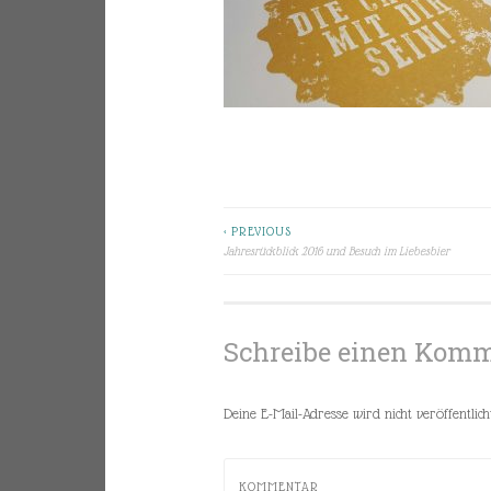
< PREVIOUS
Beitragsnavigation
Jahresrückblick 2016 und Besuch im Liebesbier
Schreibe einen Kom
Deine E-Mail-Adresse wird nicht veröffentlicht
KOMMENTAR