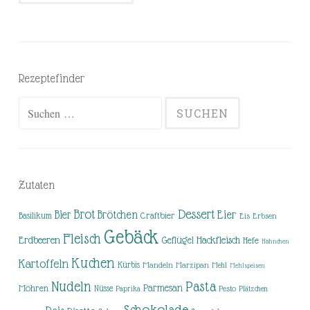
Rezeptefinder
Suchen
nach:
Zutaten
Brot
Dessert
Brötchen
Eier
Bier
Basilikum
Craftbier
Eis
Erbsen
Gebäck
Fleisch
Erdbeeren
Hackfleisch
Geflügel
Hefe
Hähnchen
Kuchen
Kartoffeln
Kürbis
Mandeln
Marzipan
Mehl
Mehlspeisen
Nudeln
Pasta
Parmesan
Möhren
Nüsse
Pesto
Paprika
Plätzchen