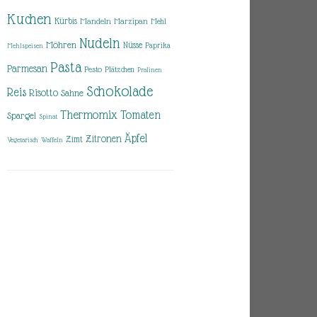
Kuchen
Kürbis
Mandeln
Marzipan
Mehl
Nudeln
Möhren
Nüsse
Paprika
Mehlspeisen
Pasta
Parmesan
Pesto
Plätzchen
Pralinen
Schokolade
Reis
Risotto
Sahne
Thermomix
Tomaten
Spargel
Spinat
Äpfel
Zitronen
Zimt
Vegetarisch
Waffeln