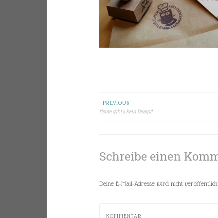
< PREVIOUS
Beitragsnavigation
Heute gibt’s kein Rezept!
Schreibe einen Kom
Deine E-Mail-Adresse wird nicht veröffentlicht
KOMMENTAR