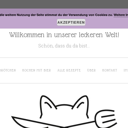
die weitere Nutzung der Seite stimmst du der Verwendung von Cookies zu.
Weitere I
AKZEPTIEREN
Willkommen in unserer leckeren Welt!
Schön, dass du da bist…
BRÖTCHEN
KOCHEN MIT BIER
ALLE REZEPTE
ÜBER
KONTAKT
IM