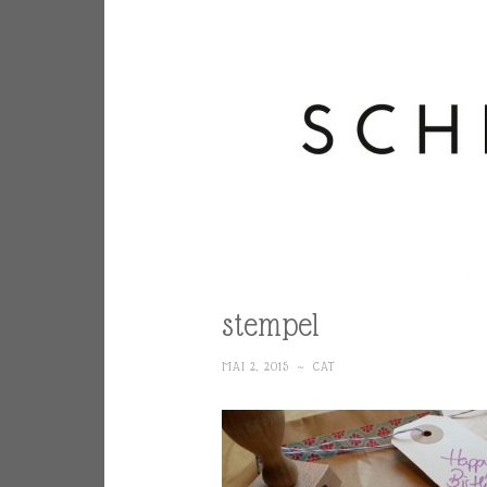
stempel
MAI 2, 2015
~
CAT