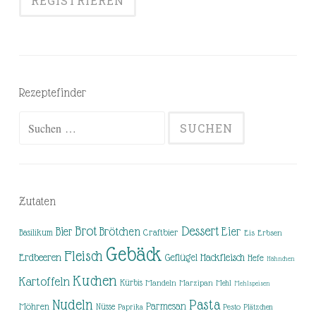
Rezeptefinder
Suchen
nach:
Zutaten
Brot
Dessert
Brötchen
Eier
Bier
Basilikum
Craftbier
Eis
Erbsen
Gebäck
Fleisch
Erdbeeren
Hackfleisch
Geflügel
Hefe
Hähnchen
Kuchen
Kartoffeln
Kürbis
Mandeln
Marzipan
Mehl
Mehlspeisen
Nudeln
Pasta
Parmesan
Möhren
Nüsse
Pesto
Paprika
Plätzchen