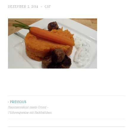
DEZEMBER 2, 2014
~
CAT
< PREVIOUS
Beitragsnavigation
Hausmannskost meets Orient –
Möhrengemüse mit Hackbällchen