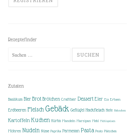
Rezeptefinder
Suchen
nach:
Zutaten
Brot
Dessert
Brötchen
Eier
Bier
Basilikum
Craftbier
Eis
Erbsen
Gebäck
Fleisch
Erdbeeren
Hackfleisch
Geflügel
Hefe
Hähnchen
Kuchen
Kartoffeln
Kürbis
Mandeln
Marzipan
Mehl
Mehlspeisen
Nudeln
Pasta
Parmesan
Möhren
Nüsse
Pesto
Paprika
Plätzchen