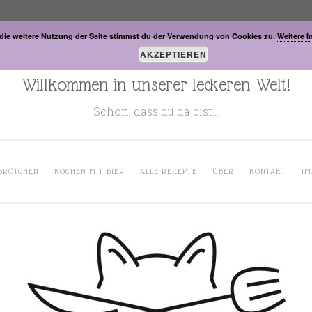
die weitere Nutzung der Seite stimmst du der Verwendung von Cookies zu.
Weitere I
AKZEPTIEREN
Willkommen in unserer leckeren Welt!
Schön, dass du da bist…
BRÖTCHEN
KOCHEN MIT BIER
ALLE REZEPTE
ÜBER
KONTAKT
IM