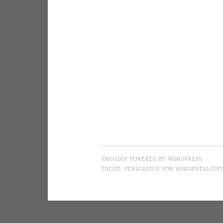
PROUDLY POWERED BY WORDPRESS
THEME: PENSCRATCH VON
WORDPRESS.COM