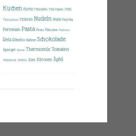
Kuchen
Kürbis
Mandeln
Marzipan
Mehl
Nudeln
Möhren
Nüsse
Paprika
Mehlspeisen
Pasta
Parmesan
Pesto
Plätzchen
Pralinen
Schokolade
Reis
Risotto
Sahne
Thermomix
Tomaten
Spargel
Spinat
Äpfel
Zitronen
Zimt
Vegetarisch
Waffeln