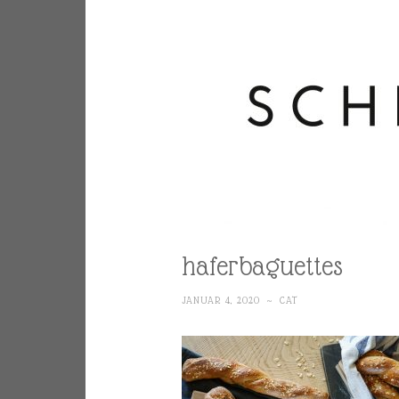
haferbaguettes
JANUAR 4, 2020
~
CAT