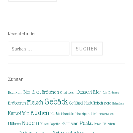
Rezeptefinder
Suchen
nach:
Zutaten
Brot
Dessert
Brötchen
Eier
Bier
Basilikum
Craftbier
Eis
Erbsen
Gebäck
Fleisch
Erdbeeren
Hackfleisch
Geflügel
Hefe
Hähnchen
Kuchen
Kartoffeln
Kürbis
Mandeln
Marzipan
Mehl
Mehlspeisen
Nudeln
Pasta
Parmesan
Möhren
Nüsse
Pesto
Paprika
Plätzchen