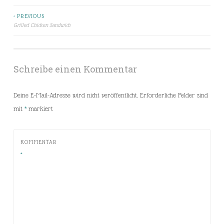
< PREVIOUS
Beitragsnavigation
Grilled Chicken Sandwich
Schreibe einen Kommentar
Deine E-Mail-Adresse wird nicht veröffentlicht.
Erforderliche Felder sind
mit
*
markiert
KOMMENTAR
*