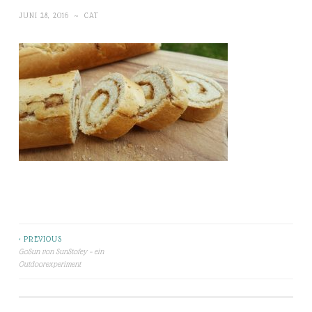
JUNI 28, 2016
~
CAT
< PREVIOUS
Beitragsnavigation
GoSun von SunStofey – ein
Outdoorexperiment