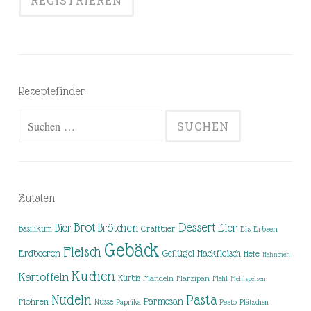
Rezeptefinder
Suchen
nach:
Zutaten
Brot
Dessert
Brötchen
Eier
Bier
Basilikum
Craftbier
Eis
Erbsen
Gebäck
Fleisch
Erdbeeren
Hackfleisch
Geflügel
Hefe
Hähnchen
Kuchen
Kartoffeln
Kürbis
Mandeln
Marzipan
Mehl
Mehlspeisen
Nudeln
Pasta
Parmesan
Möhren
Nüsse
Pesto
Paprika
Plätzchen