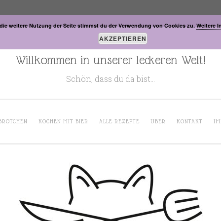
die weitere Nutzung der Seite stimmst du der Verwendung von Cookies zu.
Weitere I
AKZEPTIEREN
Willkommen in unserer leckeren Welt!
Schön, dass du da bist…
BRÖTCHEN
KOCHEN MIT BIER
ALLE REZEPTE
ÜBER
KONTAKT
IM