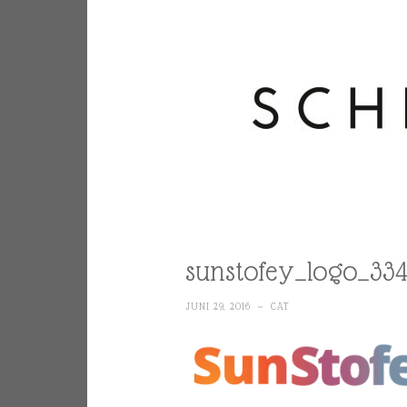
sunstofey_logo_33
JUNI 29, 2016
~
CAT