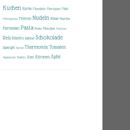
Kuchen
Kürbis
Mandeln
Marzipan
Mehl
Nudeln
Möhren
Nüsse
Paprika
Mehlspeisen
Pasta
Parmesan
Pesto
Plätzchen
Pralinen
Schokolade
Reis
Risotto
Sahne
Thermomix
Tomaten
Spargel
Spinat
Äpfel
Zitronen
Zimt
Vegetarisch
Waffeln