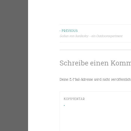
< PREVIOUS
Beitragsnavigation
GoSun von SunStofey – ein Outdoorexperiment
Schreibe einen Kom
Deine E-Mail-Adresse wird nicht veröffentlicht
KOMMENTAR
*