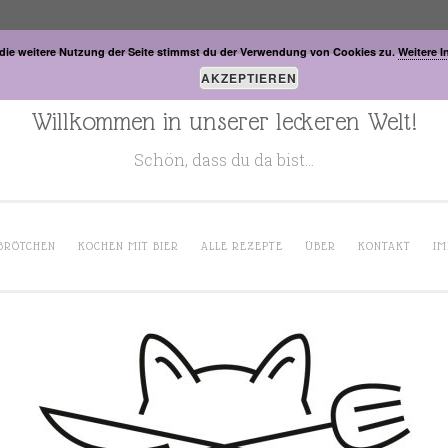
die weitere Nutzung der Seite stimmst du der Verwendung von Cookies zu.
Weitere I
AKZEPTIEREN
Willkommen in unserer leckeren Welt!
Schön, dass du da bist…
BRÖTCHEN
KOCHEN MIT BIER
ALLE REZEPTE
ÜBER
KONTAKT
IM