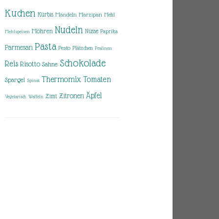
Kuchen
Kürbis
Mandeln
Marzipan
Mehl
Nudeln
Möhren
Nüsse
Paprika
Mehlspeisen
Pasta
Parmesan
Pesto
Plätzchen
Pralinen
Schokolade
Reis
Risotto
Sahne
Thermomix
Tomaten
Spargel
Spinat
Äpfel
Zitronen
Zimt
Vegetarisch
Waffeln