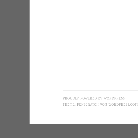
PROUDLY POWERED BY WORDPRESS
THEME: PENSCRATCH VON
WORDPRESS.COM