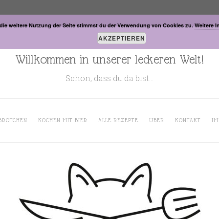
die weitere Nutzung der Seite stimmst du der Verwendung von Cookies zu.
Weitere I
AKZEPTIEREN
Willkommen in unserer leckeren Welt!
Schön, dass du da bist…
BRÖTCHEN
KOCHEN MIT BIER
ALLE REZEPTE
ÜBER
KONTAKT
IM