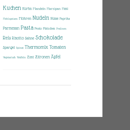
Kuchen
Kürbis
Mandeln
Marzipan
Mehl
Nudeln
Möhren
Nüsse
Paprika
Mehlspeisen
Pasta
Parmesan
Pesto
Plätzchen
Pralinen
Schokolade
Reis
Risotto
Sahne
Thermomix
Tomaten
Spargel
Spinat
Äpfel
Zitronen
Zimt
Vegetarisch
Waffeln