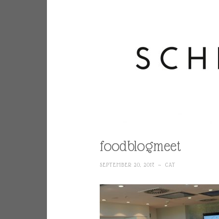
foodblogmeet
SEPTEMBER 20, 2017
~
CAT