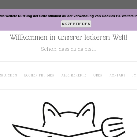
die weitere Nutzung der Seite stimmst du der Verwendung von Cookies zu.
Weitere I
AKZEPTIEREN
Willkommen in unserer leckeren Welt!
Schön, dass du da bist…
BRÖTCHEN
KOCHEN MIT BIER
ALLE REZEPTE
ÜBER
KONTAKT
IM