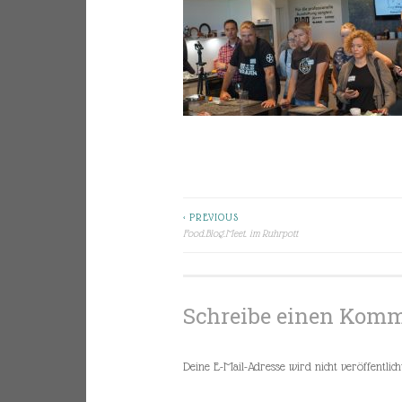
< PREVIOUS
Beitragsnavigation
Food.Blog.Meet. im Ruhrpott
Schreibe einen Kom
Deine E-Mail-Adresse wird nicht veröffentlicht