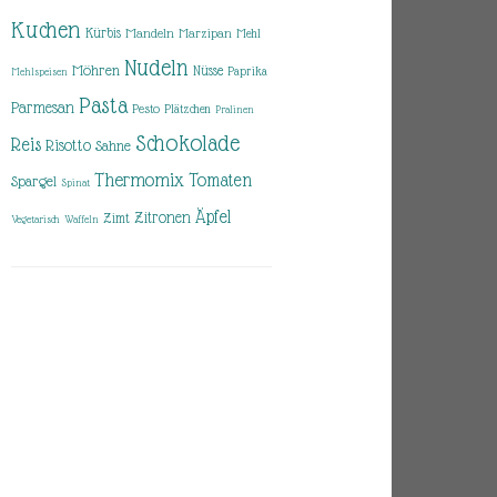
Kuchen
Kürbis
Mandeln
Marzipan
Mehl
Nudeln
Möhren
Nüsse
Paprika
Mehlspeisen
Pasta
Parmesan
Pesto
Plätzchen
Pralinen
Schokolade
Reis
Risotto
Sahne
Thermomix
Tomaten
Spargel
Spinat
Äpfel
Zitronen
Zimt
Vegetarisch
Waffeln