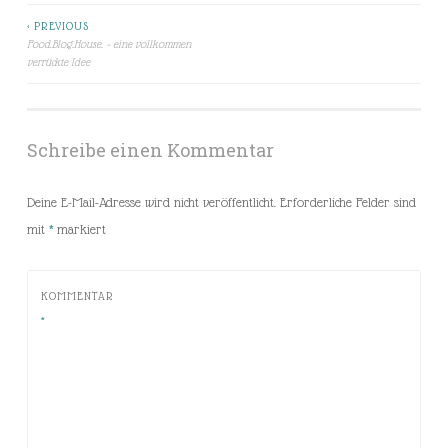
< PREVIOUS
Beitragsnavigation
Food.Blog.House. – eine vollkommen
verrückte Idee
Schreibe einen Kommentar
Deine E-Mail-Adresse wird nicht veröffentlicht.
Erforderliche Felder sind
mit
*
markiert
KOMMENTAR
*