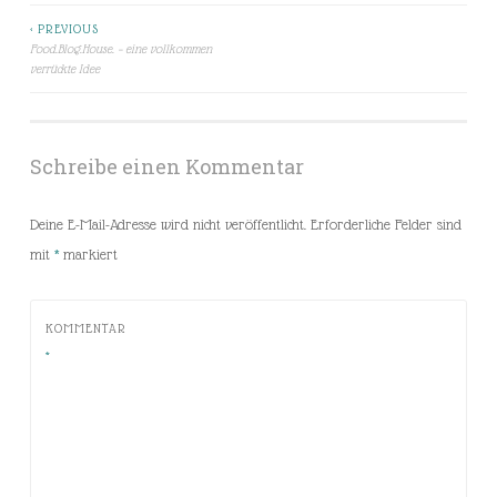
< PREVIOUS
Beitragsnavigation
Food.Blog.House. – eine vollkommen
verrückte Idee
Schreibe einen Kommentar
Deine E-Mail-Adresse wird nicht veröffentlicht.
Erforderliche Felder sind
mit
*
markiert
KOMMENTAR
*