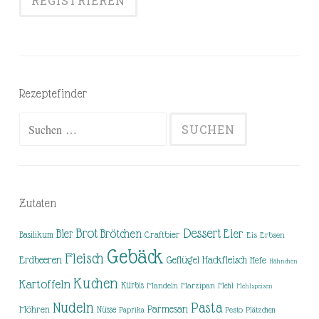
Rezeptefinder
Suchen
nach:
Zutaten
Brot
Dessert
Brötchen
Eier
Bier
Basilikum
Craftbier
Eis
Erbsen
Gebäck
Fleisch
Erdbeeren
Hackfleisch
Geflügel
Hefe
Hähnchen
Kuchen
Kartoffeln
Kürbis
Mandeln
Marzipan
Mehl
Mehlspeisen
Nudeln
Pasta
Parmesan
Möhren
Nüsse
Pesto
Paprika
Plätzchen