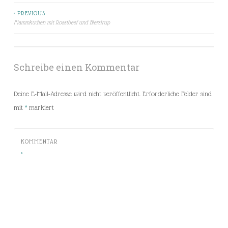
< PREVIOUS
Beitragsnavigation
Flammkuchen mit Roastbeef und Biersirup
Schreibe einen Kommentar
Deine E-Mail-Adresse wird nicht veröffentlicht.
Erforderliche Felder sind
mit
*
markiert
KOMMENTAR
*