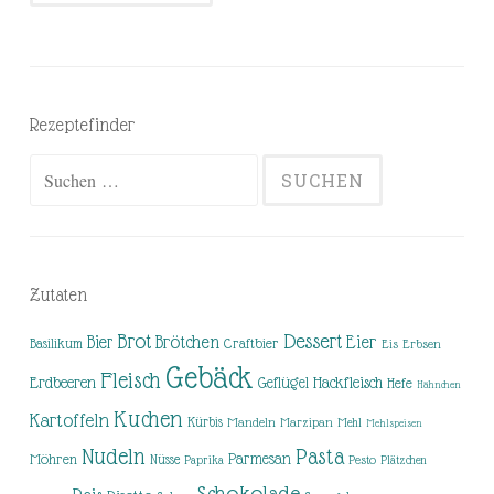
Rezeptefinder
Suchen
nach:
Zutaten
Brot
Dessert
Brötchen
Eier
Bier
Basilikum
Craftbier
Eis
Erbsen
Gebäck
Fleisch
Erdbeeren
Hackfleisch
Geflügel
Hefe
Hähnchen
Kuchen
Kartoffeln
Kürbis
Mandeln
Marzipan
Mehl
Mehlspeisen
Nudeln
Pasta
Parmesan
Möhren
Nüsse
Pesto
Paprika
Plätzchen