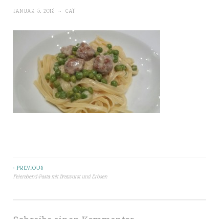
JANUAR 5, 2015
~
CAT
< PREVIOUS
Beitragsnavigation
Feierabend-Pasta mit Bratwurst und Erbsen