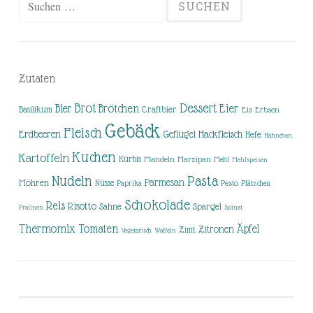
nach:
Zutaten
Brot
Dessert
Brötchen
Eier
Bier
Basilikum
Craftbier
Eis
Erbsen
Gebäck
Fleisch
Erdbeeren
Hackfleisch
Geflügel
Hefe
Hähnchen
Kuchen
Kartoffeln
Kürbis
Mandeln
Marzipan
Mehl
Mehlspeisen
Nudeln
Pasta
Parmesan
Möhren
Nüsse
Pesto
Paprika
Plätzchen
Schokolade
Reis
Risotto
Sahne
Spargel
Pralinen
Spinat
Thermomix
Tomaten
Äpfel
Zitronen
Zimt
Vegetarisch
Waffeln