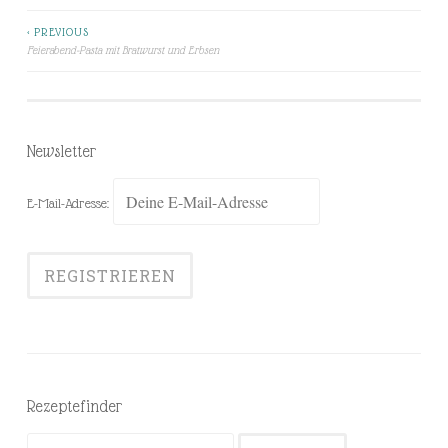
< PREVIOUS
Beitragsnavigation
Feierabend-Pasta mit Bratwurst und Erbsen
Newsletter
E-Mail-Adresse:
Rezeptefinder
Suchen