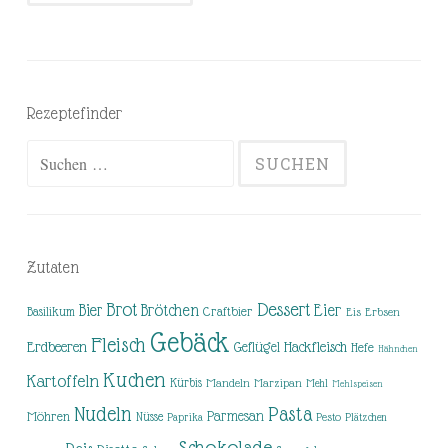
Rezeptefinder
Suchen
nach:
Zutaten
Brot
Dessert
Brötchen
Eier
Bier
Basilikum
Craftbier
Eis
Erbsen
Gebäck
Fleisch
Erdbeeren
Hackfleisch
Geflügel
Hefe
Hähnchen
Kuchen
Kartoffeln
Kürbis
Mandeln
Marzipan
Mehl
Mehlspeisen
Nudeln
Pasta
Parmesan
Möhren
Nüsse
Pesto
Paprika
Plätzchen