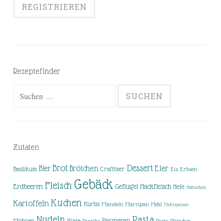
Rezeptefinder
Suchen
nach:
Zutaten
Brot
Dessert
Brötchen
Eier
Bier
Basilikum
Craftbier
Eis
Erbsen
Gebäck
Fleisch
Erdbeeren
Hackfleisch
Geflügel
Hefe
Hähnchen
Kuchen
Kartoffeln
Kürbis
Mandeln
Marzipan
Mehl
Mehlspeisen
Nudeln
Pasta
Parmesan
Möhren