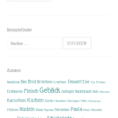
Rezeptefinder
Suchen
nach:
Zutaten
Brot
Dessert
Brötchen
Eier
Bier
Basilikum
Craftbier
Eis
Erbsen
Gebäck
Fleisch
Erdbeeren
Hackfleisch
Geflügel
Hefe
Hähnchen
Kuchen
Kartoffeln
Kürbis
Mandeln
Marzipan
Mehl
Mehlspeisen
Nudeln
Pasta
Parmesan
Möhren
Nüsse
Pesto
Paprika
Plätzchen