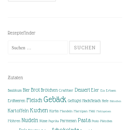
Rezeptefinder
Suchen
nach:
Zutaten
Brot
Dessert
Brötchen
Eier
Bier
Basilikum
Craftbier
Eis
Erbsen
Gebäck
Fleisch
Erdbeeren
Hackfleisch
Geflügel
Hefe
Hähnchen
Kuchen
Kartoffeln
Kürbis
Mandeln
Marzipan
Mehl
Mehlspeisen
Nudeln
Pasta
Parmesan
Möhren
Nüsse
Pesto
Paprika
Plätzchen