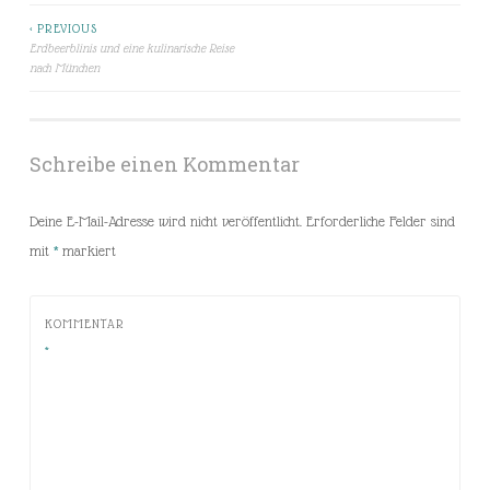
< PREVIOUS
Beitragsnavigation
Erdbeerblinis und eine kulinarische Reise
nach München
Schreibe einen Kommentar
Deine E-Mail-Adresse wird nicht veröffentlicht.
Erforderliche Felder sind
mit
*
markiert
KOMMENTAR
*