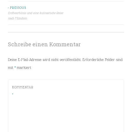
< PREVIOUS
Beitragsnavigation
Erdbeerblinis und eine kulinarische Reise
nach München
Schreibe einen Kommentar
Deine E-Mail-Adresse wird nicht veröffentlicht.
Erforderliche Felder sind
mit
*
markiert
KOMMENTAR
*