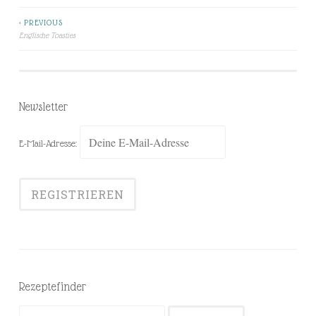
< PREVIOUS
Beitragsnavigation
Englische Toasties
Newsletter
E-Mail-Adresse:
Rezeptefinder
Suchen