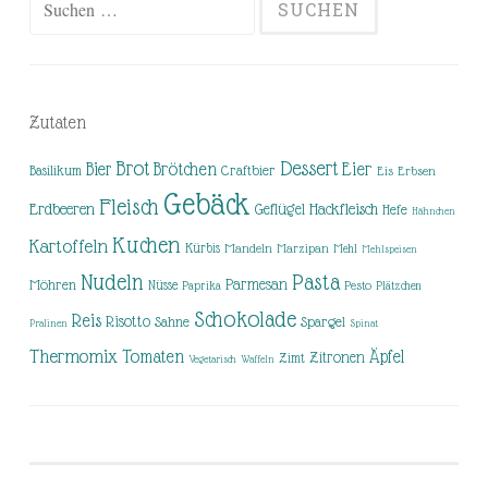
nach:
Zutaten
Brot
Dessert
Brötchen
Eier
Bier
Basilikum
Craftbier
Eis
Erbsen
Gebäck
Fleisch
Erdbeeren
Hackfleisch
Geflügel
Hefe
Hähnchen
Kuchen
Kartoffeln
Kürbis
Mandeln
Marzipan
Mehl
Mehlspeisen
Nudeln
Pasta
Parmesan
Möhren
Nüsse
Pesto
Paprika
Plätzchen
Schokolade
Reis
Risotto
Sahne
Spargel
Pralinen
Spinat
Thermomix
Tomaten
Äpfel
Zitronen
Zimt
Vegetarisch
Waffeln