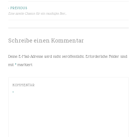
< PREVIOUS
Beitragsnavigation
Eine zweite Chance für ein rauchiges Bier…
Schreibe einen Kommentar
Deine E-Mail-Adresse wird nicht veröffentlicht.
Erforderliche Felder sind
mit
*
markiert
KOMMENTAR
*