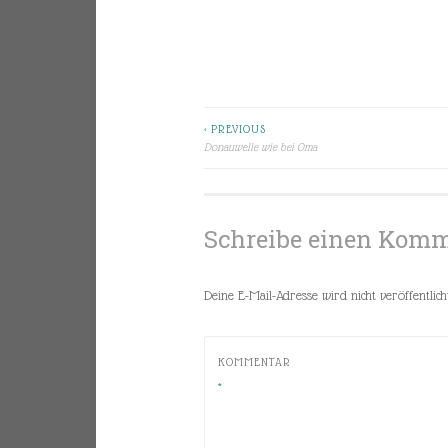
< PREVIOUS
Beitragsnavigation
Donauwelle wie bei Oma
Schreibe einen Kom
Deine E-Mail-Adresse wird nicht veröffentlicht
KOMMENTAR
*