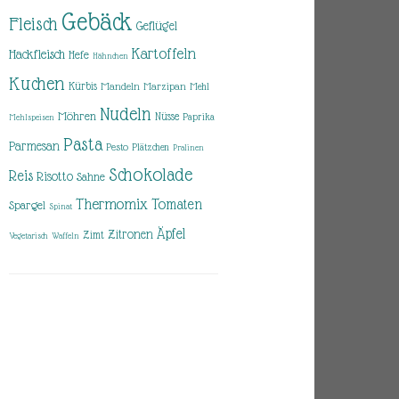
Gebäck
Fleisch
Geflügel
Kartoffeln
Hackfleisch
Hefe
Hähnchen
Kuchen
Kürbis
Mandeln
Marzipan
Mehl
Nudeln
Möhren
Nüsse
Paprika
Mehlspeisen
Pasta
Parmesan
Pesto
Plätzchen
Pralinen
Schokolade
Reis
Risotto
Sahne
Thermomix
Tomaten
Spargel
Spinat
Äpfel
Zitronen
Zimt
Vegetarisch
Waffeln