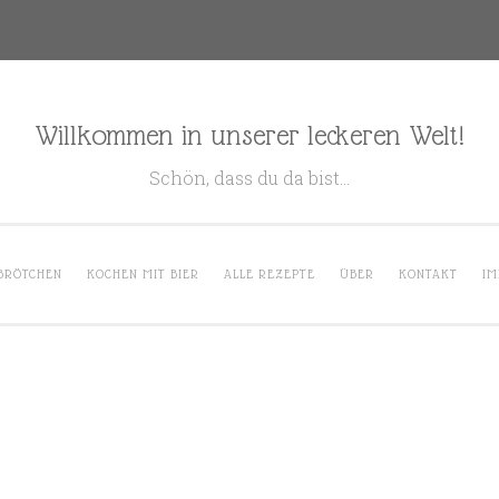
Willkommen in unserer leckeren Welt!
Schön, dass du da bist…
BRÖTCHEN
KOCHEN MIT BIER
ALLE REZEPTE
ÜBER
KONTAKT
IM