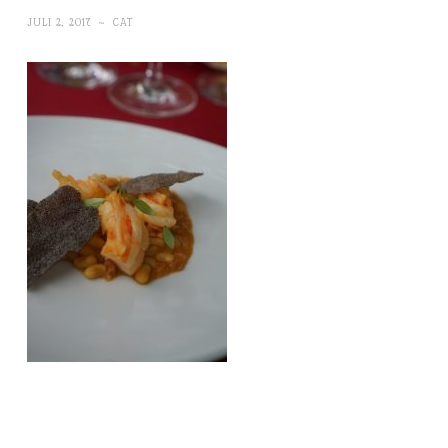
JULI 2, 2017
~
CAT