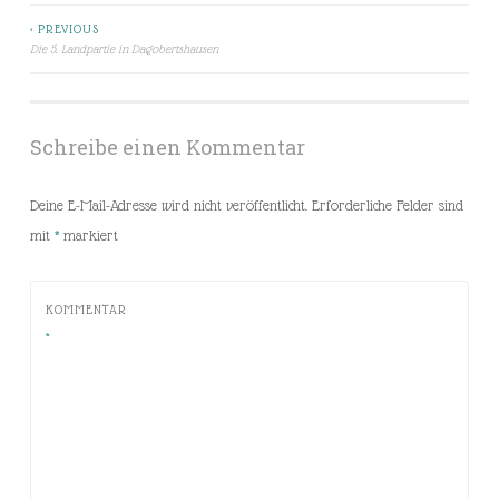
< PREVIOUS
Beitragsnavigation
Die 5. Landpartie in Dagobertshausen
Schreibe einen Kommentar
Deine E-Mail-Adresse wird nicht veröffentlicht.
Erforderliche Felder sind
mit
*
markiert
KOMMENTAR
*