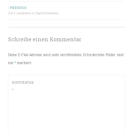
< PREVIOUS
Beitragsnavigation
Die 5. Landpartie in Dagobertshausen
Schreibe einen Kommentar
Deine E-Mail-Adresse wird nicht veröffentlicht.
Erforderliche Felder sind
mit
*
markiert
KOMMENTAR
*